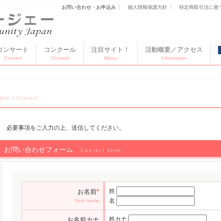
お問い合わせ・お申込み
個人情報保護方針
特定商取引法に基
コンサート
コンクール
注目サイト！
活動概要／アクセス
Concert
Contest
Menu
Information
tion / Contact
必要事項をご入力の上、送信してください。
お問い合わせフォーム
Contact form
姓
お名前
*
名
Your name
姓カナ
お名前カナ