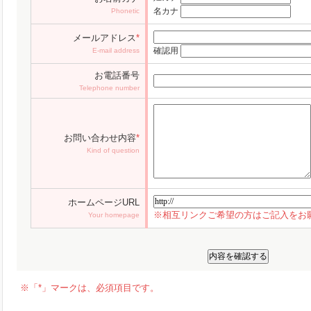
名カナ
Phonetic
メールアドレス
*
確認用
E-mail address
お電話番号
Telephone number
お問い合わせ内容
*
Kind of question
ホームページURL
※相互リンクご希望の方はご記入をお
Your homepage
※「*」マークは、必須項目です。